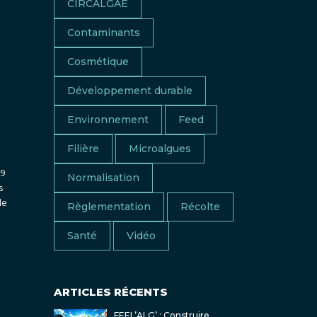
CIRCALGAE
Contaminants
Cosmétique
Développement durable
Environnement
Feed
Filière
Microalgues
19
Normalisation
s
le
Règlementation
Récolte
Santé
Vidéo
ARTICLES RÉCENTS
FEEL’ALG’ : Construire