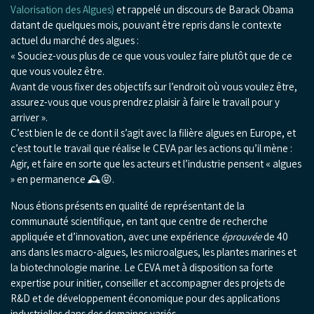
Valorisation des Algues)
et rappelé un discours de Barack Obama
datant de quelques mois, pouvant être repris dans le contexte
actuel du marché des algues :
« Souciez-vous plus de ce que vous voulez faire plutôt que de ce
que vous voulez être.
Avant de vous fixer des objectifs sur l’endroit où vous voulez être,
assurez-vous que vous prendrez plaisir à faire le travail pour y
arriver ».
C’est bien le de ce dont il s’agit avec la filière algues en Europe, et
c’est tout le travail que réalise le CEVA par les actions qu’il mène :
Agir, et faire en sorte que les acteurs et l’industrie pensent « algues
» en permanence 🕰️😝.
Nous étions présents en qualité de représentant de la
communauté scientifique, en tant que centre de recherche
appliquée et d’innovation, avec une expérience
éprouvée
de 40
ans dans les macro-algues, les microalgues, les plantes marines et
la biotechnologie marine. Le CEVA met à disposition sa forte
expertise pour initier, conseiller et accompagner des projets de
R&D et de développement économique pour des applications
industrielles dans des domaines variés.