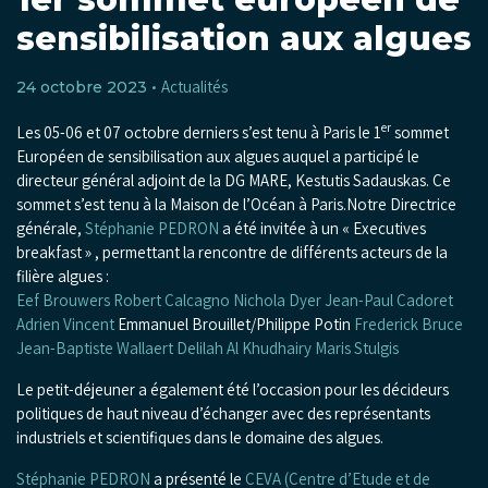
sensibilisation aux algues
Actualités
24 octobre 2023 •
er
Les 05-06 et 07 octobre derniers s’est tenu à Paris le 1
sommet
Européen de sensibilisation aux algues auquel a participé le
directeur général adjoint de la DG MARE, Kestutis Sadauskas. Ce
sommet s’est tenu à la Maison de l’Océan à Paris.
Notre Directrice
générale,
Stéphanie PEDRON
a été invitée à un « Executives
breakfast » , permettant la rencontre de différents acteurs de la
filière algues :
Eef Brouwers
Robert Calcagno
Nichola Dyer
Jean-Paul Cadoret
Adrien Vincent
Emmanuel Brouillet/Philippe Potin
Frederick Bruce
Jean-Baptiste Wallaert
Delilah Al Khudhairy
Maris Stulgis
Le petit-déjeuner a également été l’occasion pour les décideurs
politiques de haut niveau d’échanger avec des représentants
industriels et scientifiques dans le domaine des algues.
Stéphanie PEDRON
a présenté le
CEVA (Centre d’Etude et de